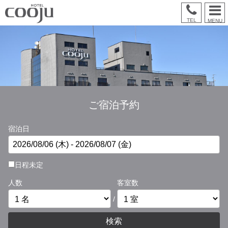
TEL
MENU
ご宿泊予約
宿泊日
日程未定
人数
客室数
/
検索